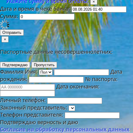
Укажите сумму и время оплаты:
×
Дата и время в чеке банка:
Сумма:
Отправить
×
Паспортные данные несовершеннолетних:
Подтверждаю
Пропустить
Фамилия Имя:
Дата
рождения:
№ паспорта:
Дата окончания:
Личный телефон:
Законный представитель:
Телефон представителя:
Подтверждаю верность и даю
Согласие на обработку персональных данных