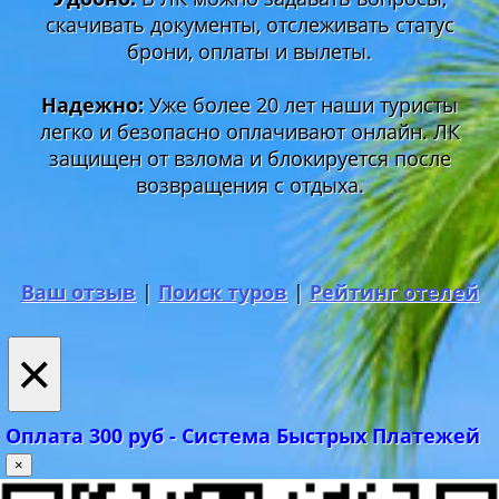
скачивать документы, отслеживать статус
брони, оплаты и вылеты.
Надежно:
Уже более 20 лет наши туристы
легко и безопасно оплачивают онлайн. ЛК
защищен от взлома и блокируется после
возвращения с отдыха.
Ваш отзыв
|
Поиск туров
|
Рейтинг отелей
×
Оплата 300 руб - Система Быстрых Платежей
×